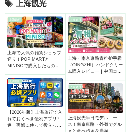
上海観光
上海旅行
上海旅行
上海で人気の雑貨ショップ
上海・南京東路青稚护手霜
巡り！POP MARTと
（QINGZHI）ハンドクリー
MINISOで購入したものを
ム購入レビュー｜中国コス
紹介
メお土産におすすめ
上海旅行
上海旅行
【2026年版】上海旅行で入
上海観光半日モデルコー
れておくべき便利アプリ7
ス！南京東路・外灘でグル
選｜実際に使って役立った
メと食べ歩きを満喫
ものだけ紹介