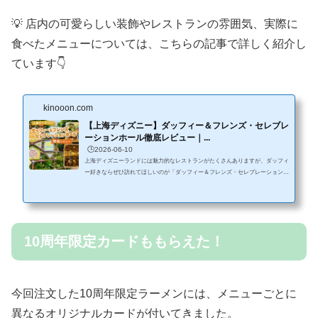
💡 店内の可愛らしい装飾や
レストランの雰囲気、実際に
食べたメニューについては、こちらの記事で詳しく紹介し
ています👇
kinooon.com
【上海ディズニー】ダッフィー＆フレンズ・セレブレ
ーションホール徹底レビュー｜...
🕒️2026-06-10
上海ディズニーランドには魅力的なレストランがたくさんありますが、ダッフィ
ー好きならぜひ訪れてほしいのが「ダッフィー＆フレンズ・セレブレーションホ
ール」です。店内はダッフィー＆フレンズの世界観たっぷりで、どこを見ても写
真映えする可愛い空間。今回実際に利用してみたところ、料理のクオリティも想
像以上に高く、パーク内で食べた食事の中でも特に満足度の高いレストランでし
た。この記事では、店内の様子や注文したメニュー、実際に食べた感想を詳しく
ご紹介します。1.ダッフィー＆フレンズ・セレブレーションホールって...
10周年限定カードももらえた！
今回注文した10周年限定ラーメンには、メニューごとに
異なるオリジナルカードが付いてきました。