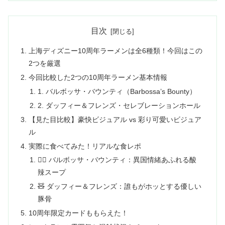
目次
上海ディズニー10周年ラーメンは全6種類！今回はこの
2つを厳選
今回比較した2つの10周年ラーメン基本情報
1. バルボッサ・バウンティ（Barbossa’s Bounty）
2. ダッフィー＆フレンズ・セレブレーションホール
【見た目比較】豪快ビジュアル vs 彩り可愛いビジュア
ル
実際に食べてみた！リアルな食レポ
🏴‍☠️ バルボッサ・バウンティ：異国情緒あふれる酸
辣スープ
🧸 ダッフィー＆フレンズ：誰もがホッとする優しい
豚骨
10周年限定カードももらえた！