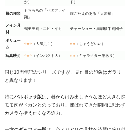
か）
ド）
もちもちの「バタフライ
麺の種類
歯ごたえのある「大麦麺」
麺」
メイン具
鴨モモ肉・エビ・イカ
チャーシュー・黒胡椒牛肉団子
材
ボリュー
⭐⭐⭐
（大満足！）
⭐⭐
（ちょうどいい）
ム
写真映え
⭐⭐⭐
（インパクト大）
⭐⭐
（キャラクター感あり）
同じ10周年記念シリーズですが、見た目の印象はガラリ
と異なります！
特に
バルボッサ版
は、器からはみ出しそうなほど大きな鴨
モモ肉がドカンとのっており、運ばれてきた瞬間に思わず
カメラを構えたくなる迫力。
一方の
ダッフィー版
は、色とりどりの具材が綺麗に盛り付