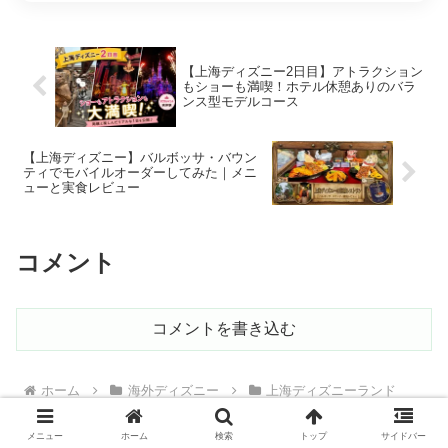
【上海ディズニー2日目】アトラクション
もショーも満喫！ホテル休憩ありのバラ
ンス型モデルコース
【上海ディズニー】バルボッサ・バウン
ティでモバイルオーダーしてみた｜メニ
ューと実食レビュー
コメント
コメントを書き込む
ホーム
海外ディズニー
上海ディズニーランド
メニュー
ホーム
検索
トップ
サイドバー