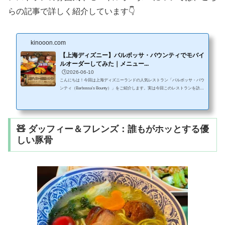
らの記事で詳しく紹介しています👇
kinooon.com
【上海ディズニー】バルボッサ・バウンティでモバイ
ルオーダーしてみた｜メニュー...
🕒️2026-06-10
こんにちは！今回は上海ディズニーランドの人気レストラン「バルボッサ・バウ
ンティ（Barbossa’s Bounty）」をご紹介します。実は今回このレストランを訪れ
たきっかけは、上海ディズニーランド10周年限定メニュー「奇妙星愿面（Magic
Wish Noodle）」でした。10周年限定麺はパーク内6か所のレストランで提供され
ており、その中でもバルボッサ・バウンティの幅広麺が気になっていました。さ
らに、このレストランはまるで映画『パイレーツ・オブ・カリビアン』の世界に
🧸 ダッフィー＆フレンズ：誰もがホッとする優
入り込んだような雰囲気が楽しめることでも有名。今回は実際に利用し...
しい豚骨