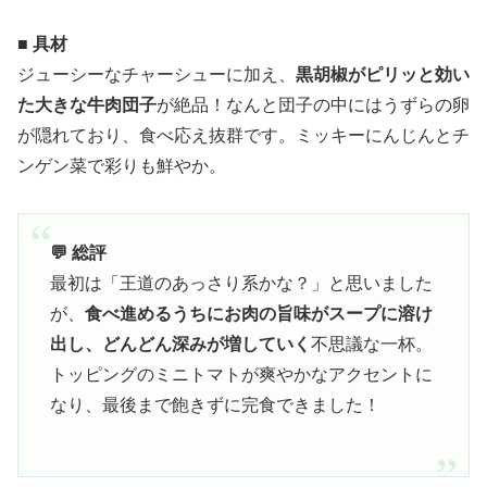
■ 具材
ジューシーなチャーシューに加え、
黒胡椒がピリッと効い
た大きな牛肉団子
が絶品！なんと団子の中にはうずらの卵
が隠れており、食べ応え抜群です。ミッキーにんじんとチ
ンゲン菜で彩りも鮮やか。
💬 総評
最初は「王道のあっさり系かな？」と思いました
が、
食べ進めるうちにお肉の旨味がスープに溶け
出し、どんどん深みが増していく
不思議な一杯。
トッピングのミニトマトが爽やかなアクセントに
なり、最後まで飽きずに完食できました！