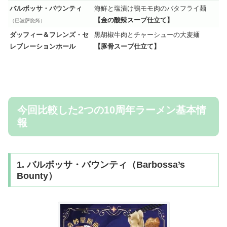
バルボッサ・バウンティ
海鮮と塩漬け鴨モモ肉のバタフライ麺
【金の酸辣スープ仕立て】
（巴波萨烧烤）
ダッフィー＆フレンズ・セ
黒胡椒牛肉とチャーシューの大麦麺
レブレーションホール
【豚骨スープ仕立て】
今回比較した2つの10周年ラーメン基本情
報
1. バルボッサ・バウンティ（Barbossa’s
Bounty）